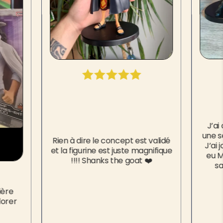
J’a
une s
Rien à dire le concept est validé
J’ai 
et la figurine est juste magnifique
eu M
!!!! Shanks the goat ❤️
sa
ière
dorer