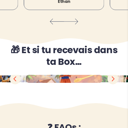
Ethan
🎁 Et si tu recevais dans
ta Box…
❓ FAQs :