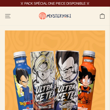
Passer
☠️ PACK SPÉCIAL ONE PIECE DISPONIBLE ☠️
au
contenu
Navigation
Pa