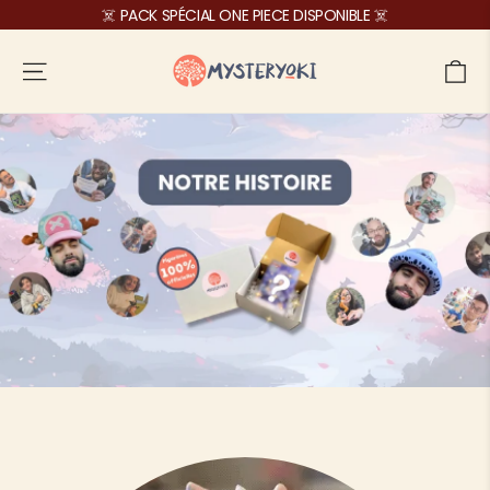
Passer
☠️ PACK SPÉCIAL ONE PIECE DISPONIBLE ☠️
au
contenu
Pa
Navigation