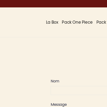
Passer
au
contenu
La Box
Pack One Piece
Pack 
Nom
Message