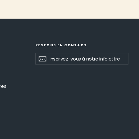
I
RESTONS EN CONTACT
Inscrivez-
S'inscrire
S'inscrire
vous
à
notre
infolettre
res